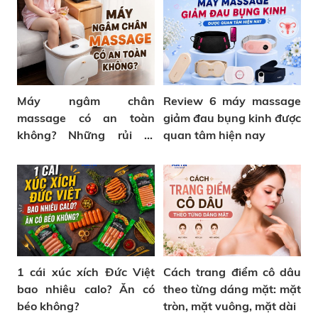
Máy ngâm chân
Review 6 máy massage
massage có an toàn
giảm đau bụng kinh được
không? Những rủi ro
quan tâm hiện nay
thường gặp
1 cái xúc xích Đức Việt
Cách trang điểm cô dâu
bao nhiêu calo? Ăn có
theo từng dáng mặt: mặt
béo không?
tròn, mặt vuông, mặt dài