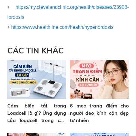
+
https://my.clevelandclinic.org/health/diseases/23908-
lordosis
+
https://www.healthline.com/health/hyperlordosis
CÁC TIN KHÁC
Cảm biến tải trọng
6 mẹo trang điểm cho
Loadcell là gì? Ứng dụng
người đeo kính cận đẹp
của loadcell trong cân
tự nhiên
sức khỏe