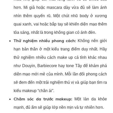
hơn. Mi giả hoặc mascara dày vừa đủ sẽ làm ánh
nhìn thêm quyến rũ. Một chút nhũ body ở xương
quai xanh, vai hoặc bắp tay sẽ khiến diện mạo thêm
tỏa sáng, nhất là trong không gian có ánh đèn.
Thử nghiệm nhiều phong cách:
Không nên giới
hạn bản thân ở một kiểu trang điểm duy nhất. Hãy
thử nghiệm nhiều cách make up cá tính khác nhau
như Douyin, Barbiecore hay tone Tây để khám phá
diện mạo mới mẻ của mình. Mỗi lần đổi phong cách
sẽ đem đến một trải nghiệm thú vị và giúp bạn tìm ra
kiểu makeup “chân ái”.
Chăm sóc da trước makeup:
Một làn da khỏe
mạnh, đủ ẩm sẽ giúp lớp nền mịn và tự nhiên hơn.