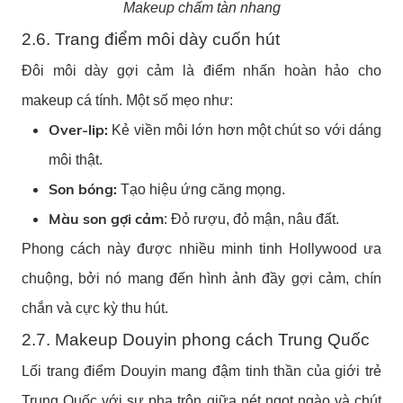
Makeup chấm tàn nhang
2.6. Trang điểm môi dày cuốn hút
Đôi môi dày gợi cảm là điểm nhấn hoàn hảo cho
makeup cá tính. Một số mẹo như:
Over-lip:
Kẻ viền môi lớn hơn một chút so với dáng
môi thật.
Son bóng:
Tạo hiệu ứng căng mọng.
Màu son gợi cảm
: Đỏ rượu, đỏ mận, nâu đất.
Phong cách này được nhiều minh tinh Hollywood ưa
chuộng, bởi nó mang đến hình ảnh đầy gợi cảm, chín
chắn và cực kỳ thu hút.
2.7. Makeup Douyin phong cách Trung Quốc
Lối trang điểm Douyin mang đậm tinh thần của giới trẻ
Trung Quốc với sự pha trộn giữa nét ngọt ngào và chút