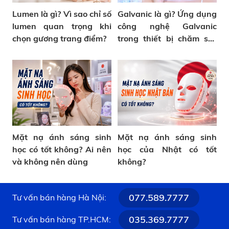
Lumen là gì? Vì sao chỉ số
Galvanic là gì? Ứng dụng
lumen quan trọng khi
công nghệ Galvanic
chọn gương trang điểm?
trong thiết bị chăm sóc
da
Mặt nạ ánh sáng sinh
Mặt nạ ánh sáng sinh
học có tốt không? Ai nên
học của Nhật có tốt
và không nên dùng
không?
077.589.7777
Tư vấn bán hàng Hà Nội:
035.369.7777
Tư vấn bán hàng TP.HCM: