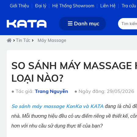
Giới Thiệu
Đại lý
Hệ Thống Showroom
Liên Hệ
Tra cứu
Danh mục
Tin Tức
Máy Massage
SO SÁNH MÁY MASSAGE 
LOẠI NÀO?
●
Tác giả:
Trang Nguyễn
●
Ngày đăng: 29/05/2026
So sánh máy massage KonKa và KATA
đang là chủ đề
nhà. Mỗi thương hiệu đều có ưu điểm riêng về thiết kế, 
hơn với nhu cầu sử dụng thực tế của bạn?