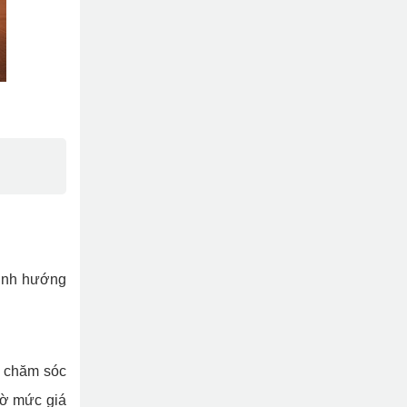
định hướng
à chăm sóc
hờ mức giá