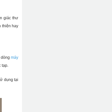
 giác thư
n thiện hay
c dòng
máy
 tạp.
ử dụng tại