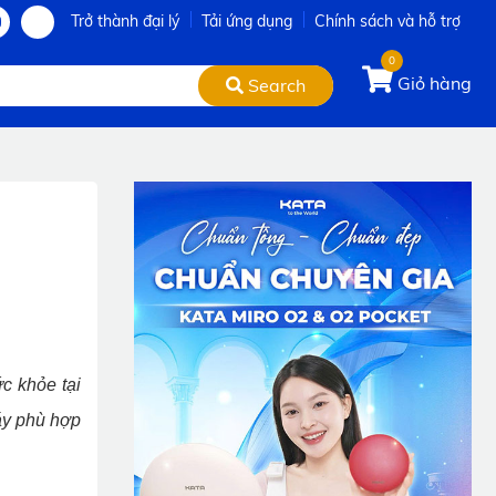
Trở thành đại lý
Tải ứng dụng
Chính sách và hỗ trợ
0
Giỏ hàng
Search
c khỏe tại
áy phù hợp