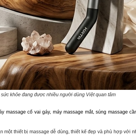
c sức khỏe đang được nhiều người dùng Việt quan tâm
áy massage cổ vai gáy, máy massage mắt, súng massage cầ
ột thiết bị massage dễ dùng, thiết kế đẹp và phù hợp với n