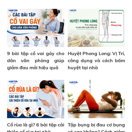
9 bài tập cổ vai gáy cho
Huyệt Phong Long: Vị Trí,
dân văn phòng giúp
công dụng và cách bấm
giảm đau mỏi hiệu quả
huyệt tại nhà
Cổ rùa là gì? 6 bài tập cải
Tập bụng bị đau cơ bụng
thiện cổ rùa tại nhà
có sao không? Cách giảm