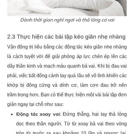
Dành thời gian nghỉ ngơi và thả lỏng cơ vai
2.3 Thực hiện các bài tập kéo giãn nhẹ nhàng
Vận động trị liệu bằng các động tác kéo giãn nhẹ nhàng
là cách tuyệt vời để giải phóng áp lực chèn ép lên các
dây thần kinh và mạch máu quanh bả vai. Khi bị đau vai
phải, việc bất động cánh tay quá lâu sẽ vô tình khiến các
khớp bị đông cứng và dính cơ, làm cơn đau trở nên
trầm trọng hơn. Bạn có thể thực hiện một vài bài tập đơn
giản ngay tại chỗ như sau:
Động tác xoay vai
: Đứng thẳng, hai tay thả lỏng
dọc theo thân người. Từ từ xoay bả vai theo vòng
tròn từ trước ra sau khoảng 10 lần và ngược lại.