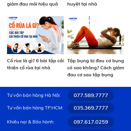
giảm đau mỏi hiệu quả
huyệt tại nhà
Cổ rùa là gì? 6 bài tập cải
Tập bụng bị đau cơ bụng
thiện cổ rùa tại nhà
có sao không? Cách giảm
đau cơ sau tập bụng
077.589.7777
Tư vấn bán hàng Hà Nội:
035.369.7777
Tư vấn bán hàng TP.HCM:
097.617.0259
Khiếu nại & Bảo hành: