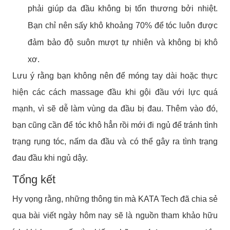
phải giúp da đầu không bị tổn thương bởi nhiệt.
Bạn chỉ nên sấy khô khoảng 70% để tóc luôn được
đảm bảo độ suôn mượt tự nhiên và không bị khô
xơ.
Lưu ý rằng bạn không nên để móng tay dài hoặc thực
hiện các cách massage đầu khi gội đầu với lực quá
mạnh, vì sẽ dễ làm vùng da đầu bị đau. Thêm vào đó,
bạn cũng cần để tóc khô hẳn rồi mới đi ngủ để tránh tình
trạng rụng tóc, nấm da đầu và có thể gây ra tình trạng
đau đầu khi ngủ dậy.
Tổng kết
Hy vọng rằng, những thông tin mà KATA Tech đã chia sẻ
qua bài viết ngày hôm nay sẽ là nguồn tham khảo hữu