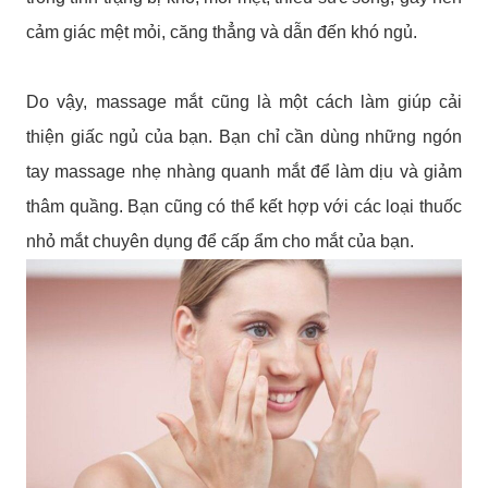
cảm giác mệt mỏi, căng thẳng và dẫn đến khó ngủ.
Do vậy, massage mắt cũng là một cách làm giúp cải
thiện giấc ngủ của bạn. Bạn chỉ cần dùng những ngón
tay massage nhẹ nhàng quanh mắt để làm dịu và giảm
thâm quầng. Bạn cũng có thể kết hợp với các loại thuốc
nhỏ mắt chuyên dụng để cấp ẩm cho mắt của bạn.