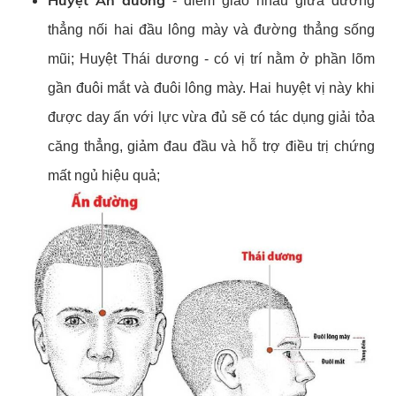
Huyệt Ấn đường
- điểm giao nhau giữa đường
thẳng nối hai đầu lông mày và đường thẳng sống
mũi; Huyệt Thái dương - có vị trí nằm ở phần lõm
gần đuôi mắt và đuôi lông mày. Hai huyệt vị này khi
được day ấn với lực vừa đủ sẽ có tác dụng giải tỏa
căng thẳng, giảm đau đầu và hỗ trợ điều trị chứng
mất ngủ hiệu quả;