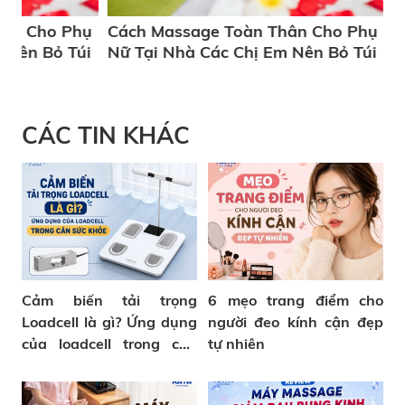
hân Cho Phụ
Cách Massage Toàn Thân Cho Phụ
 Nên Bỏ Túi
Nữ Tại Nhà Các Chị Em Nên Bỏ Túi
CÁC TIN KHÁC
Cảm biến tải trọng
6 mẹo trang điểm cho
Loadcell là gì? Ứng dụng
người đeo kính cận đẹp
của loadcell trong cân
tự nhiên
sức khỏe