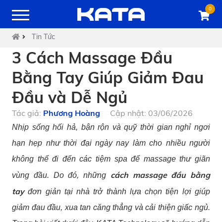
0
Tin Tức
3 Cách Massage Đầu
Bằng Tay Giúp Giảm Đau
Đầu và Dễ Ngủ
Tác giả:
Phương Hoàng
Cập nhật: 03/06/2026
Nhịp sống hối hả, bận rộn và quỹ thời gian nghỉ ngơi
hạn hẹp như thời đại ngày nay làm cho nhiều người
không thể đi đến các tiệm spa để massage thư giãn
cách massage đầu bằng
vùng đầu. Do đó, những
tay
đơn giản tại nhà trở thành lựa chọn tiện lợi giúp
giảm đau đầu, xua tan căng thẳng và cải thiện giấc ngủ.