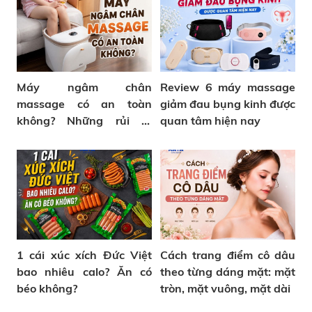
Máy ngâm chân
Review 6 máy massage
massage có an toàn
giảm đau bụng kinh được
không? Những rủi ro
quan tâm hiện nay
thường gặp
1 cái xúc xích Đức Việt
Cách trang điểm cô dâu
bao nhiêu calo? Ăn có
theo từng dáng mặt: mặt
béo không?
tròn, mặt vuông, mặt dài