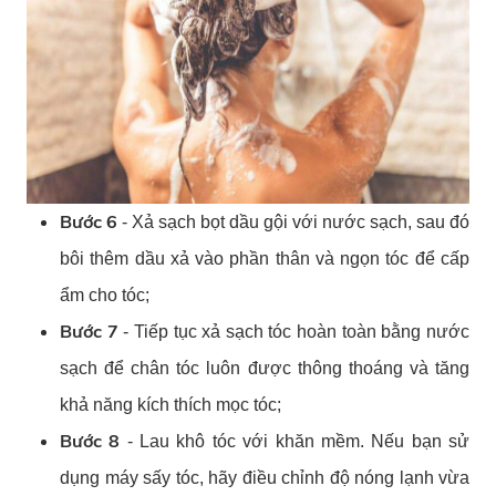
Bước 6
- Xả sạch bọt dầu gội với nước sạch, sau đó
bôi thêm dầu xả vào phần thân và ngọn tóc để cấp
ẩm cho tóc;
Bước 7
- Tiếp tục xả sạch tóc hoàn toàn bằng nước
sạch để chân tóc luôn được thông thoáng và tăng
khả năng kích thích mọc tóc;
Bước 8
- Lau khô tóc với khăn mềm. Nếu bạn sử
dụng máy sấy tóc, hãy điều chỉnh độ nóng lạnh vừa