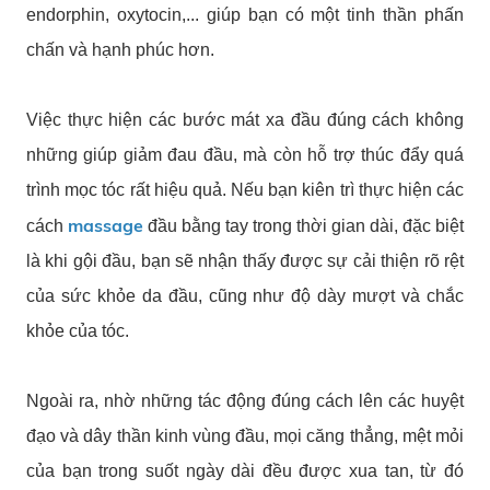
endorphin, oxytocin,... giúp bạn có một tinh thần phấn
chấn và hạnh phúc hơn.
Việc thực hiện các bước mát xa đầu đúng cách không
những giúp giảm đau đầu, mà còn hỗ trợ thúc đẩy quá
trình mọc tóc rất hiệu quả. Nếu bạn kiên trì thực hiện các
massage
cách
đầu bằng tay trong thời gian dài, đặc biệt
là khi gội đầu, bạn sẽ nhận thấy được sự cải thiện rõ rệt
của sức khỏe da đầu, cũng như độ dày mượt và chắc
khỏe của tóc.
Ngoài ra, nhờ những tác động đúng cách lên các huyệt
đạo và dây thần kinh vùng đầu, mọi căng thẳng, mệt mỏi
của bạn trong suốt ngày dài đều được xua tan, từ đó