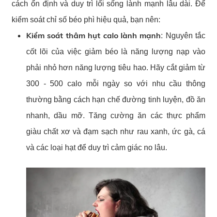
cách ổn định và duy trì lối sống lành mạnh lâu dài. Để
kiểm soát chỉ số béo phì hiệu quả, bạn nên:
Kiểm soát thâm hụt calo lành mạnh
: Nguyên tắc
cốt lõi của việc giảm béo là năng lượng nạp vào
phải nhỏ hơn năng lượng tiêu hao. Hãy cắt giảm từ
300 - 500 calo mỗi ngày so với nhu cầu thông
thường bằng cách hạn chế đường tinh luyện, đồ ăn
nhanh, dầu mỡ. Tăng cường ăn các thực phẩm
giàu chất xơ và đạm sạch như rau xanh, ức gà, cá
và các loại hạt để duy trì cảm giác no lâu.