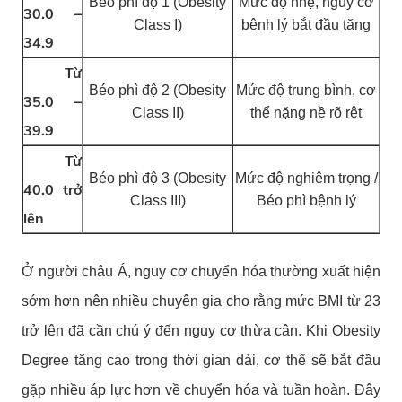
Béo phì độ 1 (Obesity
Mức độ nhẹ, nguy cơ
30.0 –
Class I)
bệnh lý bắt đầu tăng
34.9
Từ
Béo phì độ 2 (Obesity
Mức độ trung bình, cơ
35.0 –
Class II)
thể nặng nề rõ rệt
39.9
Từ
Béo phì độ 3 (Obesity
Mức độ nghiêm trọng /
40.0 trở
Class III)
Béo phì bệnh lý
lên
Ở người châu Á, nguy cơ chuyển hóa thường xuất hiện
sớm hơn nên nhiều chuyên gia cho rằng mức BMI từ 23
trở lên đã cần chú ý đến nguy cơ thừa cân.
Khi Obesity
Degree tăng cao trong thời gian dài, cơ thể sẽ bắt đầu
gặp nhiều áp lực hơn về chuyển hóa và tuần hoàn. Đây