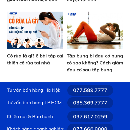
Cổ rùa là gì? 6 bài tập cải
Tập bụng bị đau cơ bụng
thiện cổ rùa tại nhà
có sao không? Cách giảm
đau cơ sau tập bụng
077.589.7777
Tư vấn bán hàng Hà Nội:
035.369.7777
Tư vấn bán hàng TP.HCM:
097.617.0259
Khiếu nại & Bảo hành:
077.666.8888
Khách hàng doanh nghiệp: