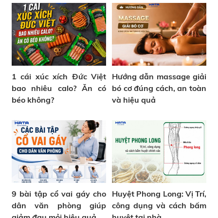
1 cái xúc xích Đức Việt
Hướng dẫn massage giải
bao nhiêu calo? Ăn có
bó cơ đúng cách, an toàn
béo không?
và hiệu quả
9 bài tập cổ vai gáy cho
Huyệt Phong Long: Vị Trí,
dân văn phòng giúp
công dụng và cách bấm
giảm đau mỏi hiệu quả
huyệt tại nhà