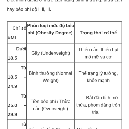
hay béo phì độ I, II, III.
Phân loại mức độ béo
Chỉ số
phì (Obesity Degree)
Trạng thái cơ thể
BMI
Dưới
Thiếu cân, thiếu hụt
Gầy (Underweight)
mô mỡ và cơ
18.5
Từ
Bình thường (Normal
Thể trạng lý tưởng,
18.5 –
Weight)
khỏe mạnh
24.9
Từ
Bắt đầu tích mỡ
Tiền béo phì / Thừa
25.0 –
thừa, phom dáng tròn
cân (Overweight)
trịa
29.9
Từ