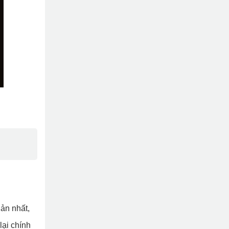
iản nhất,
lại chính