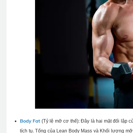
Body Fat
(Tỷ lệ mỡ cơ thể): Đây là hai mặt đối lập c
tích tụ. Tổng của Lean Body Mass và Khối lượng mỡ