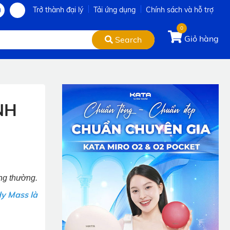
Trở thành đại lý
Tải ứng dụng
Chính sách và hỗ trợ
0
Giỏ hàng
Search
NH
ng thường.
y Mass là