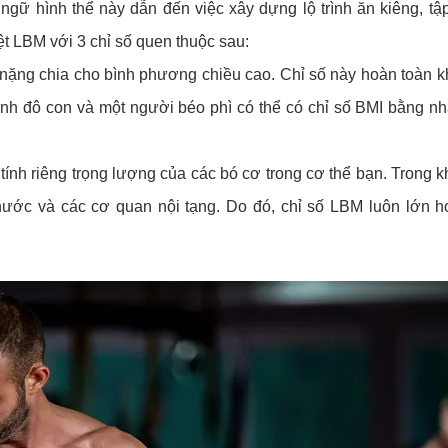
gữ hình thể này dẫn đến việc xây dựng lộ trình ăn kiêng, tập
ệt LBM với 3 chỉ số quen thuộc sau:
n nặng chia cho bình phương chiều cao. Chỉ số này hoàn toàn 
hình đô con và một người béo phì có thể có chỉ số BMI bằng n
tính riêng trọng lượng của các bó cơ trong cơ thể bạn. Trong 
ước và các cơ quan nội tạng. Do đó, chỉ số LBM luôn lớn 