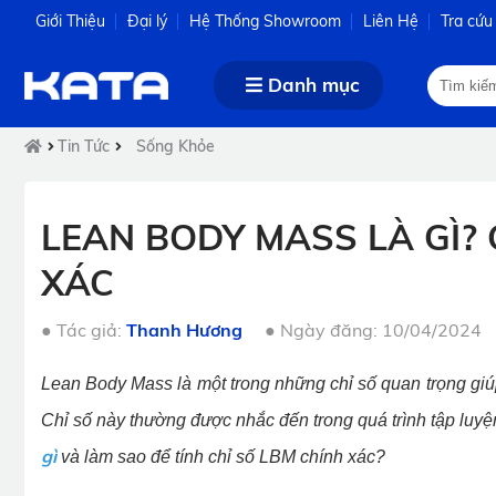
Giới Thiệu
Đại lý
Hệ Thống Showroom
Liên Hệ
Tra cứu
Danh mục
Tin Tức
Sống Khỏe
LEAN BODY MASS LÀ GÌ? 
XÁC
●
Tác giả:
Thanh Hương
●
Ngày đăng: 10/04/2024
Lean Body Mass là một trong những chỉ số quan trọng giúp
Chỉ số này thường được nhắc đến trong quá trình tập lu
gì
và làm sao để tính chỉ số LBM chính xác?