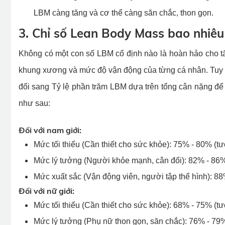
LBM càng tăng và cơ thể càng săn chắc, thon gọn.
3. Chỉ số Lean Body Mass bao nhiêu 
Không có một con số LBM cố định nào là hoàn hảo cho tất 
khung xương và mức độ vận động của từng cá nhân. Tuy n
đổi sang Tỷ lệ phần trăm LBM dựa trên tổng cân nặng để
như sau:
Đối với nam giới:
Mức tối thiểu (Cần thiết cho sức khỏe): 75% - 80% (
Mức lý tưởng (Người khỏe mạnh, cân đối): 82% - 86
Mức xuất sắc (Vận động viên, người tập thể hình): 8
Đối với nữ giới:
Mức tối thiểu (Cần thiết cho sức khỏe): 68% - 75% (
Mức lý tưởng (Phụ nữ thon gọn, săn chắc): 76% - 79