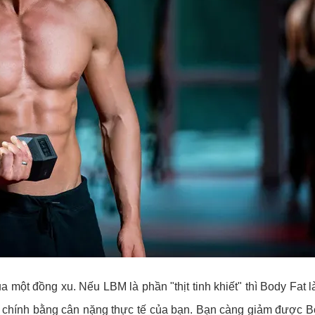
ủa một đồng xu. Nếu LBM là phần "thịt tinh khiết" thì Body Fat
 chính bằng cân nặng thực tế của bạn. Bạn càng giảm được Bo