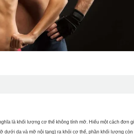
 nghĩa là khối lượng cơ thể không tính mỡ. Hiểu một cách đơn g
 dưới da và mỡ nội tạng) ra khỏi cơ thể, phần khối lượng còn 