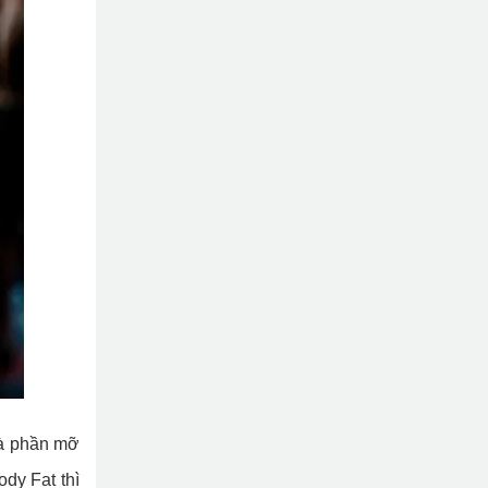
 là phần mỡ
dy Fat thì