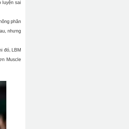
 luyện sai
không phân
hau, nhưng
khi đó, LBM
hơn Muscle