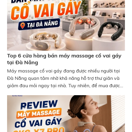
những địa chỉ đáng cân nhắc hiện nay. Địa chỉ mua
máy massage cổ tại Quảng Ngãi
Top 6 cửa hàng bán máy massage cổ vai gáy
tại Đà Nẵng
Máy massage cổ vai gáy đang được nhiều người tại
Đà Nẵng quan tâm nhờ khả năng hỗ trợ thư giãn và
giảm đau mỏi ngay tại nhà. Tuy nhiên, để mua được
sản phẩm chính hãng, bảo hành rõ ràng và có trải
nghiệm thực tế trước khi mua, việc lựa chọn cửa hàng
uy tín là rất quan trọng. Dưới đây là danh sách 6 cửa
hàng uy tín, chính hãng với dịch vụ bảo hành tốt nhất
mà bạn không thể bỏ qua. Top 6 cửa hàng bán máy
massage cổ vai gáy tại Đà Nẵng