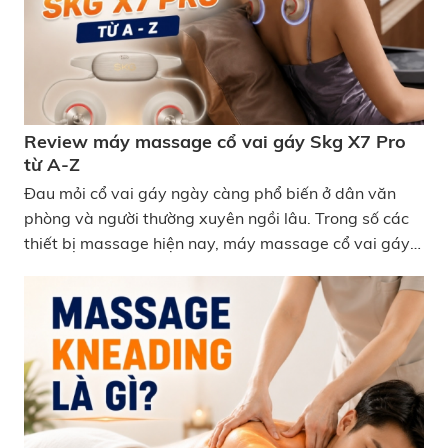
Review máy massage cổ vai gáy Skg X7 Pro
từ A-Z
Đau mỏi cổ vai gáy ngày càng phổ biến ở dân văn
phòng và người thường xuyên ngồi lâu. Trong số các
thiết bị massage hiện nay, máy massage cổ vai gáy
SKG X7 Pro được nhiều người chú ý nhờ thiết kế hiện
đại cùng công nghệ massage 4 trong 1 khá khác biệt.
Vậy sản phẩm này có thực sự đáng mua không, hãy
cùng review máy massage cổ vai gáy Skg X7 Pro từ
A-Z nhé? Review máy massage cổ vai gáy Skg X7
Pro từ A-Z