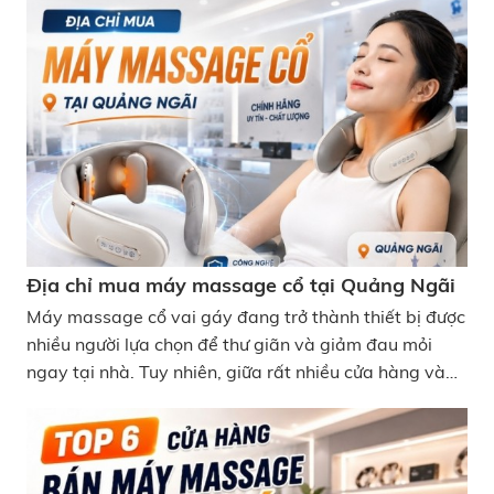
ưu nhất. Nếu bạn đang tìm kiếm địa chỉ mua máy
massage cổ vai gáy Hải Phòng chính hãng, chất
lượng, hãy tham khảo ngay danh sách chi tiết dưới
đây. Địa chỉ mua massage cổ vai gáy Hải Phòng
Địa chỉ mua máy massage cổ tại Quảng Ngãi
Máy massage cổ vai gáy đang trở thành thiết bị được
nhiều người lựa chọn để thư giãn và giảm đau mỏi
ngay tại nhà. Tuy nhiên, giữa rất nhiều cửa hàng và
thương hiệu trên thị trường, việc tìm được địa chỉ mua
máy massage cổ tại Quảng Ngãi uy tín không phải
lúc nào cũng dễ dàng. Nếu bạn đang phân vân nên
mua ở đâu, bài viết dưới đây sẽ giúp bạn tham khảo