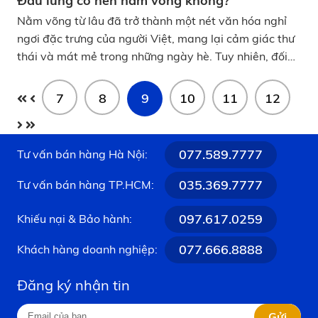
Đau lưng có nên nằm võng không?
Nằm võng từ lâu đã trở thành một nét văn hóa nghỉ
ngơi đặc trưng của người Việt, mang lại cảm giác thư
thái và mát mẻ trong những ngày hè. Tuy nhiên, đối
với những người đang gặp vấn đề về xương khớp,
thắc mắc đau lưng có nên nằm võng không luôn là nỗi
7
8
9
10
11
12
băn khoăn lớn bởi tư thế này tác động trực tiếp đến
độ cong sinh lý của cột sống. Đau lưng có nên nằm
võng không?
077.589.7777
Tư vấn bán hàng Hà Nội:
035.369.7777
Tư vấn bán hàng TP.HCM:
097.617.0259
Khiếu nại & Bảo hành:
077.666.8888
Khách hàng doanh nghiệp:
Đăng ký nhận tin
Gửi