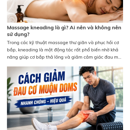
Massage kneading là gì? Ai nên và không nên
sử dụng?
Trong các kỹ thuật massage thư giãn và phục hồi cơ
bắp, kneading là một động tác rất phổ biến nhờ khả
năng giúp cơ bắp thả lỏng và giảm cảm giác đau mỏi
hiệu quả. Vậy massage kneading là gì và cách áp
dụng như thế nào để vừa an toàn vừa hiệu quả tại
nhà? Cùng giải đáp các thắc mắc đó thông qua bài
viết sau đây! Massage kneading là gì? Ai nên và
không nên sử dụng?