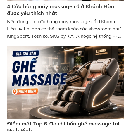
4 Cửa hàng máy massage cổ ở Khánh Hòa
được yêu thích nhất
Nếu đang tìm cửa hàng máy massage cổ ở Khánh
Hòa uy tín, bạn có thể tham khảo các showroom như
KingSport, Toshiko, SKG by KATA hoặc hệ thống FPT
Shop tại Nha Trang. Đây đều là những địa chỉ bán
máy massage cổ vai gáy chính hãng, có bảo hành rõ
ràng và nhiều mẫu mã để trải nghiệm trực tiếp trước
khi mua. 4 Cửa hàng máy massage cổ ở Khánh Hòa
được yêu thích nhất
Điểm mặt Top 6 địa chỉ bán ghế massage tại
Ninh Bình