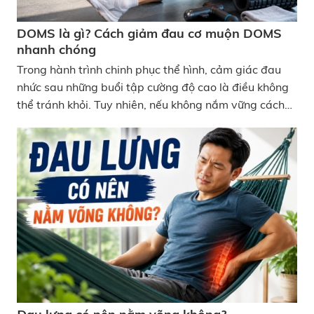
DOMS là gì? Cách giảm đau cơ muộn DOMS
nhanh chóng
Trong hành trình chinh phục thể hình, cảm giác đau
nhức sau những buổi tập cường độ cao là điều không
thể tránh khỏi. Tuy nhiên, nếu không nắm vững cách
giảm đau cơ muộn DOMS nhanh chóng, hiệu quả, bạn
sẽ dễ rơi vào trạng thái uể oải, làm gián đoạn lộ trình
tập luyện và tăng nguy cơ chấn thương. Cách giảm
đau cơ muộn DOMS nhanh chóng, hiệu quả