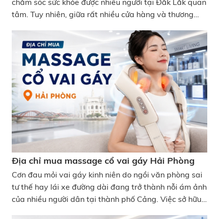
chăm sóc sức khỏe được nhiều người tại Đắk Lắk quan
tâm. Tuy nhiên, giữa rất nhiều cửa hàng và thương
hiệu hiện nay, không ít người băn khoăn nên mua ở
đâu để đảm bảo chính hãng và có bảo hành rõ ràng.
Nếu bạn đang tìm địa chỉ bán máy massage cổ vai
gáy DakLak uy tín, bài viết dưới đây sẽ giúp bạn dễ
lựa chọn hơn. Top địa chỉ bán máy massage cổ vai
gáy DakLak uy tín
Địa chỉ mua massage cổ vai gáy Hải Phòng
Cơn đau mỏi vai gáy kinh niên do ngồi văn phòng sai
tư thế hay lái xe đường dài đang trở thành nỗi ám ảnh
của nhiều người dân tại thành phố Cảng. Việc sở hữu
một thiết bị chăm sóc sức khỏe tại nhà là giải pháp tối