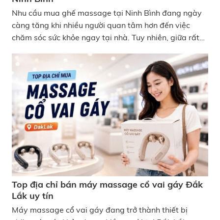
Nhu cầu mua ghế massage tại Ninh Bình đang ngày
càng tăng khi nhiều người quan tâm hơn đến việc
chăm sóc sức khỏe ngay tại nhà. Tuy nhiên, giữa rất
nhiều showroom và cửa hàng hiện nay, việc lựa chọn
địa chỉ uy tín, sản phẩm chính hãng và có bảo hành rõ
ràng vẫn là điều được nhiều người quan tâm. Nếu bạn
đang tìm địa chỉ bán ghế massage tại Ninh Bình chất
lượng, bài viết dưới đây sẽ giúp bạn dễ tham khảo
hơn. Điểm mặt Top 6 dịa chỉ bán ghế massage tại
Ninh Bình
Top địa chỉ bán máy massage cổ vai gáy Đắk
Lắk uy tín
Máy massage cổ vai gáy đang trở thành thiết bị