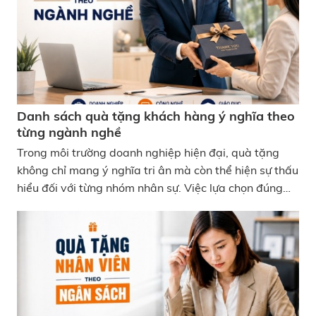
10+ Quà tặng cho bác sĩ, dược sĩ, nhân viên y tế thiết
thực nhất
Danh sách quà tặng khách hàng ý nghĩa theo
từng ngành nghề
Trong môi trường doanh nghiệp hiện đại, quà tặng
không chỉ mang ý nghĩa tri ân mà còn thể hiện sự thấu
hiểu đối với từng nhóm nhân sự. Việc lựa chọn đúng
quà theo đặc thù công việc giúp tăng giá trị sử
dụng. Chính vì vậy, xu hướng quà tặng khách hàng ý
nghĩa ngày càng được nhiều doanh nghiệp áp dụng
trong các dịp lễ. Thay vì lựa chọn các món quà đại
trà, việc cá nhân hóa theo ngành nghề giúp nâng cao
trải nghiệm và mức độ gắn kết của nhân viên. Gợi Ý
Quà Tặng Theo Ngành Nghề Phù Hợp Và Ý Nghĩa