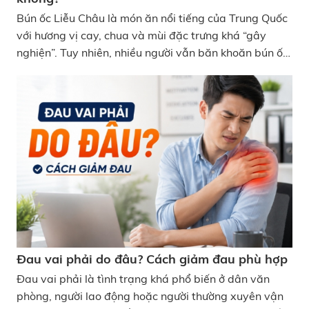
Bún ốc Liễu Châu là món ăn nổi tiếng của Trung Quốc
với hương vị cay, chua và mùi đặc trưng khá “gây
nghiện”. Tuy nhiên, nhiều người vẫn băn khoăn bún ốc
Liễu Châu bao nhiêu calo và ăn thường xuyên có dễ
tăng cân hay không. Mọi thắc mắc sẽ được giải đáp
chi tiết ngay dưới đây. Bún ốc Liễu Châu bao nhiêu
calo? Ăn có béo không?
Đau vai phải do đâu? Cách giảm đau phù hợp
Đau vai phải là tình trạng khá phổ biến ở dân văn
phòng, người lao động hoặc người thường xuyên vận