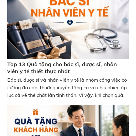
ở Bình Dương giá tốt chất lượng nhất. Địa chỉ mua cân
điện tử ở Bình Dương giá tốt, chất lượng
Top 13 Quà tặng cho bác sĩ, dược sĩ, nhân
viên y tế thiết thực nhất
Bác sĩ, dược sĩ và nhân viên y tế là nhóm công việc có
cường độ cao, thường xuyên tăng ca và chịu nhiều áp
lực cả về thể chất lẫn tinh thần. Vì vậy, khi chọn quà
cho nhóm ngành này, các sản phẩm mang tính ứng
dụng thực tế thường được đánh giá cao hơn những
món quà mang tính hình thức. Nếu bạn đang tìm quà
tặng cho bác sĩ, dược sĩ, nhân viên y tế, dưới đây là
những gợi ý vừa thiết thực vừa dễ tạo thiện cảm. Top