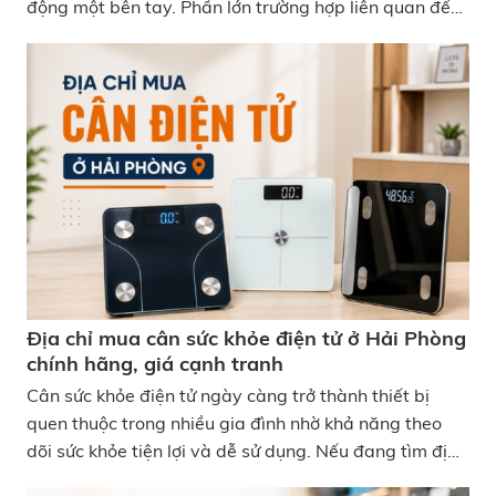
động một bên tay. Phần lớn trường hợp liên quan đến
tư thế, căng cơ hoặc vận động quá tải và có thể cải
thiện nếu điều chỉnh đúng cách. Đau vai phải do
đâu? Cách giảm đau phù hợp
Địa chỉ mua cân sức khỏe điện tử ở Hải Phòng
chính hãng, giá cạnh tranh
Cân sức khỏe điện tử ngày càng trở thành thiết bị
quen thuộc trong nhiều gia đình nhờ khả năng theo
dõi sức khỏe tiện lợi và dễ sử dụng. Nếu đang tìm địa
chỉ mua cân sức khỏe ở Hải Phòng uy tín, người dùng