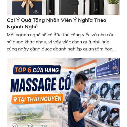
Gợi Ý Quà Tặng Nhân Viên Ý Nghĩa Theo
Ngành Nghề
Mỗi ngành nghề sẽ có đặc thù công việc và nhu cầu
sử dụng khác nhau, vì vậy việc chọn quà phù hợp
cũng ngày càng được doanh nghiệp quan tâm hơn.
Dưới đây là những gợi ý quà tặng nhân viên ý nghĩa
theo ngành nghề vừa thiết thực, dễ ứng dụng vừa
giúp tăng trải nghiệm và sự gắn kết trong môi trường
làm việc.