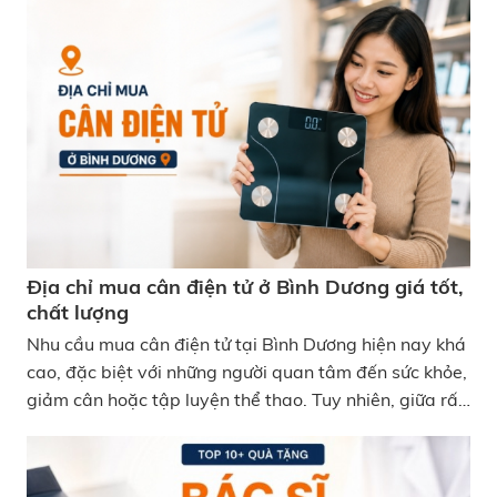
hiện có khá nhiều lựa chọn từ siêu thị điện máy lớn đến
các cửa hàng công nghệ và thiết bị chăm sóc sức
khỏe chuyên dụng. Địa chỉ mua cân điện tử ở Hải
Phòng chính hãng, giá cạnh tranh
Địa chỉ mua cân điện tử ở Bình Dương giá tốt,
chất lượng
Nhu cầu mua cân điện tử tại Bình Dương hiện nay khá
cao, đặc biệt với những người quan tâm đến sức khỏe,
giảm cân hoặc tập luyện thể thao. Tuy nhiên, giữa rất
nhiều cửa hàng và hệ thống bán lẻ, không phải nơi
nào cũng bán sản phẩm chính hãng và có chính sách
bảo hành rõ ràng. Dưới đây là địa chỉ mua cân điện tử