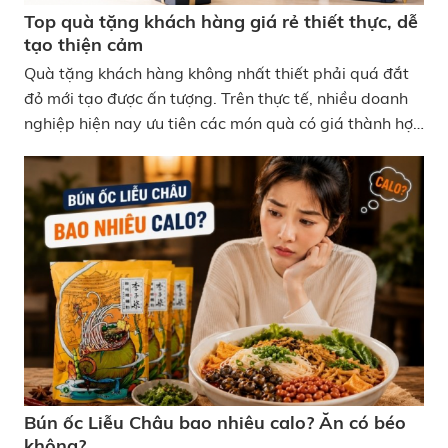
Top quà tặng khách hàng giá rẻ thiết thực, dễ
tạo thiện cảm
Quà tặng khách hàng không nhất thiết phải quá đắt
đỏ mới tạo được ấn tượng. Trên thực tế, nhiều doanh
nghiệp hiện nay ưu tiên các món quà có giá thành hợp
lý nhưng thực tế, dễ sử dụng và phù hợp với nhiều
nhóm khách hàng khác nhau. Nếu đang tìm kiếm các
mẫu quà tặng khách hàng giá rẻ nhưng vẫn đủ chỉn
chu và dễ tạo thiện cảm, dưới đây là những gợi ý được
nhiều doanh nghiệp lựa chọn hiện nay. Top quà tặng
khách hàng giá rẻ thiết thực, dễ tạo thiện cảm
Bún ốc Liễu Châu bao nhiêu calo? Ăn có béo
không?