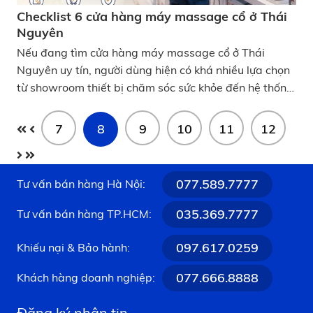
Checklist 6 cửa hàng máy massage cổ ở Thái
Nguyên
Nếu đang tìm cửa hàng máy massage cổ ở Thái
Nguyên uy tín, người dùng hiện có khá nhiều lựa chọn
từ showroom thiết bị chăm sóc sức khỏe đến hệ thống
bán lẻ công nghệ lớn. Dưới đây là những địa chỉ được
nhiều khách hàng quan tâm khi muốn mua máy
7
8
9
10
11
12
massage cổ vai gáy chính hãng, có bảo hành rõ ràng
và dễ trải nghiệm trực tiếp trước khi mua. Checklist 6
cửa hàng máy massage cổ ở Thái Nguyên
077.589.7777
Tư vấn bán hàng Hà Nội:
035.369.7777
Tư vấn bán hàng TP.HCM:
097.617.0259
Khiếu nại & Bảo hành:
077.666.8888
Khách hàng doanh nghiệp:
Đăng ký nhận tin