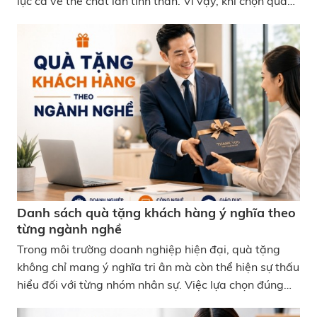
lực cả về thể chất lẫn tinh thần. Vì vậy, khi chọn quà
cho nhóm ngành này, các sản phẩm mang tính ứng
dụng thực tế thường được đánh giá cao hơn những
món quà mang tính hình thức. Nếu bạn đang tìm quà
tặng cho bác sĩ, dược sĩ, nhân viên y tế, dưới đây là
những gợi ý vừa thiết thực vừa dễ tạo thiện cảm. Top
10+ Quà tặng cho bác sĩ, dược sĩ, nhân viên y tế thiết
thực nhất
Danh sách quà tặng khách hàng ý nghĩa theo
từng ngành nghề
Trong môi trường doanh nghiệp hiện đại, quà tặng
không chỉ mang ý nghĩa tri ân mà còn thể hiện sự thấu
hiểu đối với từng nhóm nhân sự. Việc lựa chọn đúng
quà theo đặc thù công việc giúp tăng giá trị sử