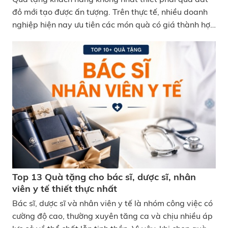
đỏ mới tạo được ấn tượng. Trên thực tế, nhiều doanh
nghiệp hiện nay ưu tiên các món quà có giá thành hợp
lý nhưng thực tế, dễ sử dụng và phù hợp với nhiều
nhóm khách hàng khác nhau. Nếu đang tìm kiếm các
mẫu quà tặng khách hàng giá rẻ nhưng vẫn đủ chỉn
chu và dễ tạo thiện cảm, dưới đây là những gợi ý được
nhiều doanh nghiệp lựa chọn hiện nay. Top quà tặng
khách hàng giá rẻ thiết thực, dễ tạo thiện cảm
Top 13 Quà tặng cho bác sĩ, dược sĩ, nhân
viên y tế thiết thực nhất
Bác sĩ, dược sĩ và nhân viên y tế là nhóm công việc có
cường độ cao, thường xuyên tăng ca và chịu nhiều áp