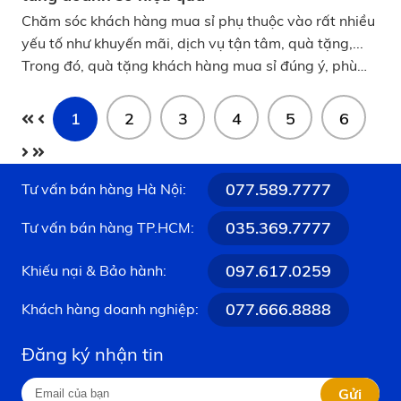
Chăm sóc khách hàng mua sỉ phụ thuộc vào rất nhiều
yếu tố như khuyến mãi, dịch vụ tận tâm, quà tặng,...
Trong đó, quà tặng khách hàng mua sỉ đúng ý, phù
hợp với nhu cầu và giá trị doanh nghiệp sẽ là chìa
khóa vàng giúp tăng sự trung thành, thúc đẩy mua
1
2
3
4
5
6
hàng và nâng cao doanh số một cách hiệu quả. Vậy,
nên lựa chọn quà tặng khách hàng mua sỉ như thế
nào? Hãy cùng KATA tìm hiểu trong bài viết dưới đây
077.589.7777
Tư vấn bán hàng Hà Nội:
nhé! Cách lựa chọn quà tặng khách hàng mua sỉ để
tăng doanh số hiệu quả
035.369.7777
Tư vấn bán hàng TP.HCM:
097.617.0259
Khiếu nại & Bảo hành:
077.666.8888
Khách hàng doanh nghiệp:
Đăng ký nhận tin
Gửi