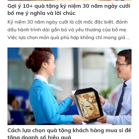
Gợi ý 10+ quà tặng kỷ niệm 30 năm ngày cưới
bố mẹ ý nghĩa và lời chúc
Kỷ niệm 30 năm ngày cưới là cột mốc đặc biệt, đánh
dấu hành trình dài gắn bó và yêu thương của bố mẹ.
Việc lựa chọn món quà phù hợp không chỉ mang giá trị
vật chất mà còn thể hiện sự trân trọng, biết ơn của
con cái dành cho đấng sinh thành. Dưới đây là gợi ý
10+ quà tặng kỷ niệm 30 năm ngày cưới bố mẹ ý
nghĩa kèm theo những lời chúc chân thành đến từ
KATA để giúp bạn gửi trọn tình cảm và tạo nên
khoảnh khắc đáng nhớ cho ngày đặc biệt này nhé!
Gợi ý 10+ quà tặng kỷ niệm 30 năm ngày cưới bố mẹ
ý nghĩa và lời chúc
Cách lựa chọn quà tặng khách hàng mua sỉ để
tăng doanh số hiệu quả