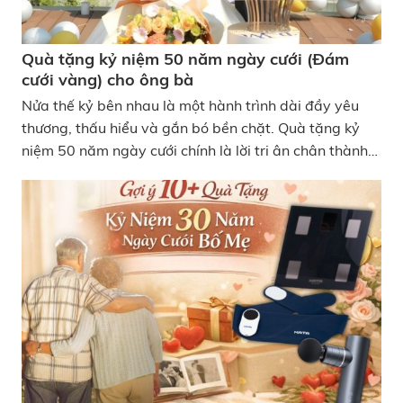
Quà tặng kỷ niệm 50 năm ngày cưới (Đám
cưới vàng) cho ông bà
Nửa thế kỷ bên nhau là một hành trình dài đầy yêu
thương, thấu hiểu và gắn bó bền chặt. Quà tặng kỷ
niệm 50 năm ngày cưới chính là lời tri ân chân thành
của con cháu dành cho những năm tháng ông bà đã
hy sinh, đồng hành và vun đắp hạnh phúc gia đình.
Trong bài viết hôm nay, hãy cùng KATA khám phá
những món quà ý nghĩa, phù hợp để gửi trọn yêu
thương đến ông bà trong dịp đặc biệt này nhé! Quà
tặng kỷ niệm 50 năm ngày cưới