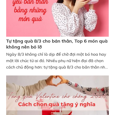
Tự tặng quà 8/3 cho bản thân, Top 6 món quà
không nên bỏ lỡ
Ngày 8/3 không chỉ là dịp để chờ đợi một bó hoa hay
một lời chúc từ ai đó. Nhiều phụ nữ hiện đại đã chọn
cách chủ động hơn: tự tặng quà 8/3 cho bản thân như
một lời ghi nhận cho những nỗ lực suốt một năm dài,
đó là cách yêu thương chính mình đúng nghĩa. Nếu
bạn đang băn khoăn nên chọn quà 8/3 cho bản thân
thế nào để vừa ý nghĩa vừa có giá trị lâu dài, danh
sách dưới đây sẽ giúp bạn dễ dàng đưa ra quyết
định. Các cô gái ngày càng biết yêu thương bản thân
nhiều hơn