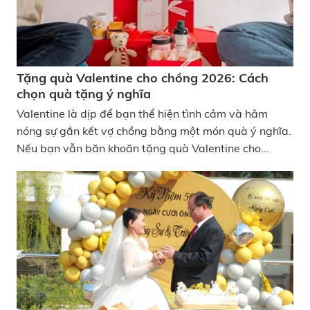
Tặng quà Valentine cho chồng 2026: Cách
chọn quà tặng ý nghĩa
Valentine là dịp để bạn thể hiện tình cảm và hâm
nóng sự gắn kết vợ chồng bằng một món quà ý nghĩa.
Nếu bạn vẫn băn khoăn tặng quà Valentine cho
chồng như thế nào để vừa tinh tế vừa đúng nhu cầu,
bài viết này của KATA Tech sẽ gợi ý những cách chọn
quà thiết thực, phù hợp từng sở thích, giúp bạn dễ
dàng tìm được món quà ý nghĩa nhất trong năm 2026
nhé! Tặng quà Valentine cho chồng 2026