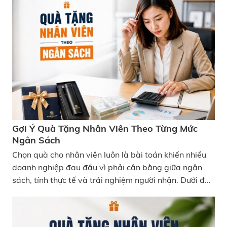
dụng. Chính vì vậy, xu hướng quà tặng khách hàng ý
nghĩa ngày càng được nhiều doanh nghiệp áp dụng
trong các dịp lễ. Thay vì lựa chọn các món quà đại
trà, việc cá nhân hóa theo ngành nghề giúp nâng cao
trải nghiệm và mức độ gắn kết của nhân viên. Gợi Ý
Quà Tặng Theo Ngành Nghề Phù Hợp Và Ý Nghĩa
Gợi Ý Quà Tặng Nhân Viên Theo Từng Mức
Ngân Sách
Chọn quà cho nhân viên luôn là bài toán khiến nhiều
doanh nghiệp đau đầu vì phải cân bằng giữa ngân
sách, tính thực tế và trải nghiệm người nhận. Dưới đây
là những gợi ý quà tặng nhân viên theo ngân sách
được chia theo từng mức giá để doanh nghiệp dễ lựa
chọn hơn.