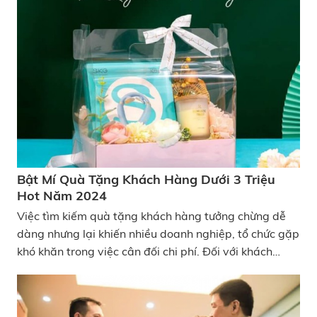
ngân sách thoải mái để chọn những món quà đắt đỏ.
Vì lẽ đó, “quà tặng khách hàng dưới 1 triệu” đã trở
thành từ khóa lọt top tìm kiếm vào mỗi dịp lễ đặc
biệt. Vậy làm thế nào để lựa chọn được món quà ưng
ý cho khách hàng với mức giá rẻ mà vẫn tạo được ấn
tượng mạnh? Bài viết gợi ý quà tặng khách hàng dưới
1 triệu mà KATA Technology mang đến hôm nay chắc
chắn sẽ giúp ích lớn cho bạn trong việc chiếm được sự
yêu thích từ khách hàng của mình và gắn kết mối
quan hệ lâu dài hơn!
Bật Mí Quà Tặng Khách Hàng Dưới 3 Triệu
Hot Năm 2024
Việc tìm kiếm quà tặng khách hàng tưởng chừng dễ
dàng nhưng lại khiến nhiều doanh nghiệp, tổ chức gặp
khó khăn trong việc cân đối chi phí. Đối với khách
hàng lâu năm, được xếp vào danh sách VIP thì việc
chọn quà gì, tặng như thế nào càng trở nên quan
trọng hơn. Vì vậy, nhằm giúp doanh nghiệp tối ưu chi