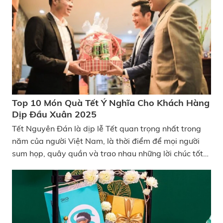
phí, KATA Technology xin được bật mí danh sách quà
tặng khách hàng dưới 3 triệu hot năm 2024. Hy vọng
những gợi ý quà tặng sau sẽ giúp doanh nghiệp có
thêm ý tưởng để cân nhắc lựa chọn sản phẩm phù hợp
với khách hàng VIP.
Top 10 Món Quà Tết Ý Nghĩa Cho Khách Hàng
Dịp Đầu Xuân 2025
Tết Nguyên Đán là dịp lễ Tết quan trọng nhất trong
năm của người Việt Nam, là thời điểm để mọi người
sum họp, quây quần và trao nhau những lời chúc tốt
đẹp cho năm mới. Và Tết đến thì không thể thiếu quà,
các công ty, doanh nghiệp cũng bắt đầu phân vân
không biết nên chọn lựa quà Tết ý nghĩa cho khách
hàng của mình như nào, để thể hiện được hết sự tri ân
và trân trọng với những người đã đồng hành trong