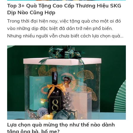
Top 3+ Quà Tặng Cao Cấp Thương Hiệu SKG
Dịp Nào Cũng Hợp
Trong thời đại hiện nay, việc tặng quà cho một ai đó
vào những dịp đặc biệt đã dần trở nên phổ biến.
Nhưng nhiều người vẫn chưa biết cách lựa chọn quà
tặng cao cấp sao cho phù hợp với người nhận. Tặng
quà là một cách thể hiện tấm lòng thành của mình
dành cho người nhân, do đó, việc lựa chọn một món
quà đủ ý nghĩa mà cao cấp là khá khó khăn. Dưới đây,
KATA TECH sẽ gợi ý cho bạn những quà tặng cao cấp
thương hiệu SKG dịp nào cũng hợp. Hãy tham khảo
cùng KATA nhé!
Lựa chọn quà mừng thọ như thế nào dành
tặng ông bà, bố mẹ?