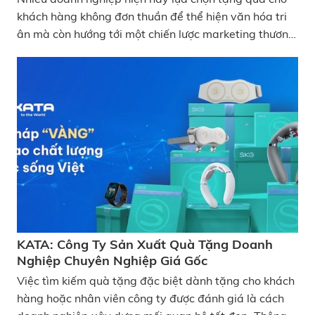
khách hàng không đơn thuần để thể hiện văn hóa tri
ân mà còn hướng tới một chiến lược marketing thương
hiệu hiệu quả. Thế nhưng việc cân đối chi phí chưa
bao giờ là một bài toán đơn giản. Những món quà
tặng khách hàng dưới 2 triệu được ưu tiên tìm kiếm
hơn cả bởi đáp ứng được yếu tố ngân sách mà nhiều
doanh nghiệp đặt ra. Vậy làm thế nào để chọn ra
được món quà giúp bạn ghi điểm trong mắt khách
hàng cũng như quảng cáo doanh nghiệp tốt nhất mà
vẫn phù hợp cho ngân sách quà tặng khách hàng
dưới 2 triệu? Những bí kíp và gợi ý mà KATA
Technology mang đến ở bài viết hôm nay tin chắc sẽ
giúp bạn cùng doanh nghiệp của mình chọn được món
KATA: Công Ty Sản Xuất Quà Tặng Doanh
quà ưng ý nhất!
Nghiệp Chuyên Nghiệp Giá Gốc
Việc tìm kiếm quà tặng đặc biệt dành tặng cho khách
hàng hoặc nhân viên công ty được đánh giá là cách