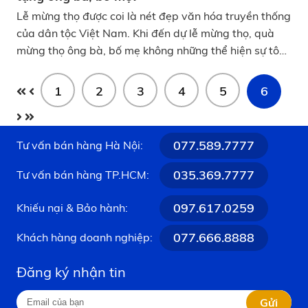
Lễ mừng thọ được coi là nét đẹp văn hóa truyền thống
của dân tộc Việt Nam. Khi đến dự lễ mừng thọ, quà
mừng thọ ông bà, bố mẹ không những thể hiện sự tôn
trọng, tấm lòng hiếu thảo của con cháu mà còn khiến
cho ông bà cảm thấy được quan tâm, sẻ chia. Tuy
1
2
3
4
5
6
nhiên, để lựa chọn quà phù hợp và mang nhiều ý
nghĩa tốt đẹp không phải là một điều dễ dàng. Trong
bài viết này, KATA Technology sẽ gợi ý một số món
077.589.7777
Tư vấn bán hàng Hà Nội:
quà mừng thọ ưng ý mà bạn có thể tham khảo nhé!
035.369.7777
Tư vấn bán hàng TP.HCM:
097.617.0259
Khiếu nại & Bảo hành:
077.666.8888
Khách hàng doanh nghiệp:
Đăng ký nhận tin
Gửi