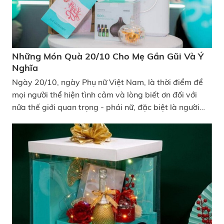
doanh nghiệp 2024 thật ý nghĩa và ấn tượng nhất.
Những Món Quà 20/10 Cho Mẹ Gần Gũi Và Ý
Nghĩa
Ngày 20/10, ngày Phụ nữ Việt Nam, là thời điểm để
mọi người thể hiện tình cảm và lòng biết ơn đối với
nửa thế giới quan trọng - phái nữ, đặc biệt là người
mẹ. Những món quà 20/10 cho mẹ không cần phải
quá lớn về giá trị, nhưng mang ý nghĩa vun đắp yêu
thương và ấm áp. Vậy bạn đã nghĩ đến việc tặng mẹ
món quà gì chưa? Trong bài viết này, KATA
Technology sẽ gửi đến các độc giả một vài thông tin
về ngày 20/10 cũng như một số gợi ý lựa chọn món
quà 20/10 cho mẹ nhé!