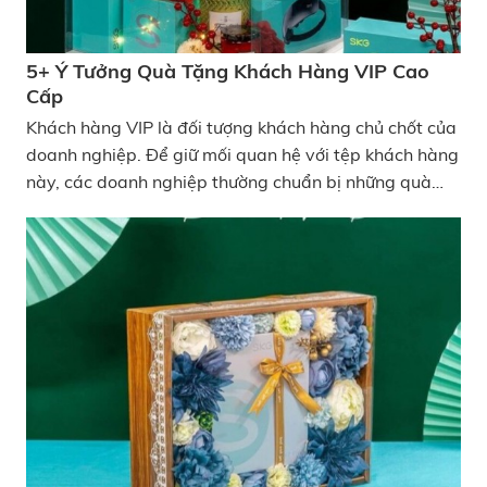
5+ Ý Tưởng Quà Tặng Khách Hàng VIP Cao
Cấp
Khách hàng VIP là đối tượng khách hàng chủ chốt của
doanh nghiệp. Để giữ mối quan hệ với tệp khách hàng
này, các doanh nghiệp thường chuẩn bị những quà
tặng khách hàng VIP trong các dịp kỷ niệm, lễ tết,
chương trình tri ân,... 5+ ý tưởng quà tặng khách
hàng VIP cao cấp mà bạn đang tìm kiếm Tuy nhiên,
việc lựa chọn quà tặng cho khách hàng VIP cũng
không phải dễ dàng, quà tặng phải nói lên được tấm
lòng của doanh nghiệp cũng như tầm quan trọng của
người nhận. Do đó, KATA sẽ giúp bạn tham khảo một
vài ý tưởng quà tặng khách hàng VIP cao cấp mà có
lẽ bạn đang tìm kiếm ngay trong bài viết dưới đây
nhé!!