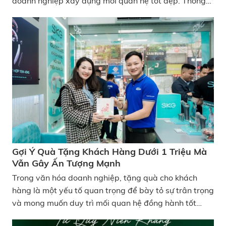
doanh nghiệp xây dựng mối quan hệ tốt đẹp. Thông
thường, để tiết kiệm chi phí và đảm bảo đồng bộ chất
lượng giữa các món quà, doanh nghiệp, tổ chức sẽ lựa
chọn công ty sản xuất quà tặng doanh nghiệp chuyên
nghiệp trên cả nước. Nắm bắt được xu hướng đó,
KATA Technology tự tin là công ty cung cấp quà tặng
doanh nghiệp với đa dạng các sản phẩm được thiết
kế riêng theo nhu cầu khách hàng. Vậy dịch vụ quà
tặng của KATA Technology có gì hấp dẫn? Hãy cùng
tìm hiểu trong bài viết dưới đây.
Gợi Ý Quà Tặng Khách Hàng Dưới 1 Triệu Mà
Vẫn Gây Ấn Tượng Mạnh
Trong văn hóa doanh nghiệp, tặng quà cho khách
hàng là một yếu tố quan trọng để bày tỏ sự trân trọng
và mong muốn duy trì mối quan hệ đồng hành tốt
đẹp. Thế nhưng không phải doanh nghiệp nào cũng có