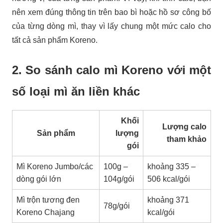
nên xem đúng thông tin trên bao bì hoặc hồ sơ công bố
của từng dòng mì, thay vì lấy chung một mức calo cho
tất cả sản phẩm Koreno.
2. So sánh calo mì Koreno với một
số loại mì ăn liền khác
Khối
Lượng calo
Sản phẩm
lượng
tham khảo
gói
Mì Koreno Jumbo/các
100g –
khoảng 335 –
dòng gói lớn
104g/gói
506 kcal/gói
Mì trộn tương đen
khoảng 371
78g/gói
Koreno Chajang
kcal/gói