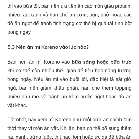
thì vào bữa tối, bạn nên ưu tiên ăn các món giàu protein,
nhiều rau xanh và hạn chế ăn cơm, bún, phở hoặc các
đồ ăn ngọt để tránh tình trạng cơ thể bị quá tải tinh bột
trong ngày.
5.3 Nên ăn mì Koreno vào lúc nào?
bữa sáng hoặc bữa trưa
Bạn nên ăn mì Koreno vào
khi cơ thể còn nhiều thời gian để tiêu hao năng lượng
trong ngày. Nếu ăn mì vào buổi tối, đặc biệt là sát giờ
ngủ, bạn nên giảm khẩu phần, hạn chế thêm topping
nhiều dầu mỡ và tránh ăn kèm nước ngọt hoặc đồ ăn
vặt khác.
Tốt nhất, hãy xem mì Koreno như một bữa ăn chính tạm
thời thay vì món ăn vặt. Khi ăn, bạn có thể bổ sung thêm
rau xanh, trứng luộc, thịt nạc, tôm hoặc ức gà để bữa ăn