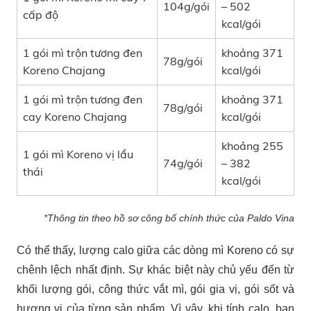
104g/gói
– 502
cấp độ
kcal/gói
1 gói mì trộn tương đen
khoảng 371
78g/gói
Koreno Chajang
kcal/gói
1 gói mì trộn tương đen
khoảng 371
78g/gói
cay Koreno Chajang
kcal/gói
khoảng 255
1 gói mì Koreno vị lẩu
74g/gói
– 382
thái
kcal/gói
*Thông tin theo hồ sơ công bố chính thức của Paldo Vina
Có thể thấy, lượng calo giữa các dòng mì Koreno có sự
chênh lệch nhất định. Sự khác biệt này chủ yếu đến từ
khối lượng gói, công thức vắt mì, gói gia vị, gói sốt và
hương vị của từng sản phẩm. Vì vậy, khi tính calo, bạn