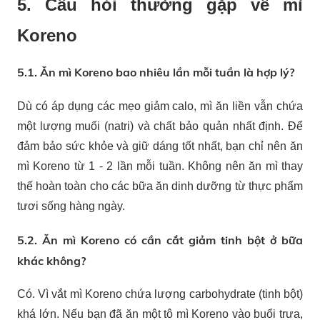
5. Câu hỏi thường gặp về mì
Koreno
5.1. Ăn mì Koreno bao nhiêu lần mỗi tuần là hợp lý?
Dù có áp dụng các mẹo giảm calo, mì ăn liền vẫn chứa
một lượng muối (natri) và chất bảo quản nhất định. Để
đảm bảo sức khỏe và giữ dáng tốt nhất, bạn chỉ nên ăn
mì Koreno từ 1 - 2 lần mỗi tuần. Không nên ăn mì thay
thế hoàn toàn cho các bữa ăn dinh dưỡng từ thực phẩm
tươi sống hàng ngày.
5.2. Ăn mì Koreno có cần cắt giảm tinh bột ở bữa
khác không?
Có. Vì vắt mì Koreno chứa lượng carbohydrate (tinh bột)
khá lớn. Nếu bạn đã ăn một tô mì Koreno vào buổi trưa,