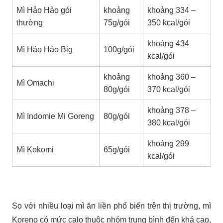
Mì Hảo Hảo gói
khoảng
khoảng 334 –
thường
75g/gói
350 kcal/gói
khoảng 434
Mì Hảo Hảo Big
100g/gói
kcal/gói
khoảng
khoảng 360 –
Mì Omachi
80g/gói
370 kcal/gói
khoảng 378 –
Mì Indomie Mi Goreng
80g/gói
380 kcal/gói
khoảng 299
Mì Kokomi
65g/gói
kcal/gói
So với nhiều loại mì ăn liền phổ biến trên thị trường, mì
Koreno có mức calo thuộc nhóm trung bình đến khá cao,