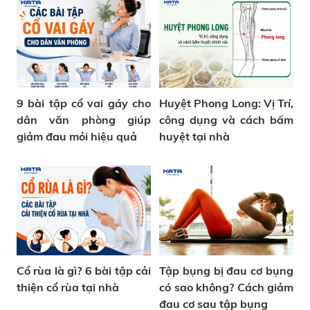
9 bài tập cổ vai gáy cho
Huyệt Phong Long: Vị Trí,
dân văn phòng giúp
công dụng và cách bấm
giảm đau mỏi hiệu quả
huyệt tại nhà
Cổ rùa là gì? 6 bài tập cải
Tập bụng bị đau cơ bụng
thiện cổ rùa tại nhà
có sao không? Cách giảm
đau cơ sau tập bụng