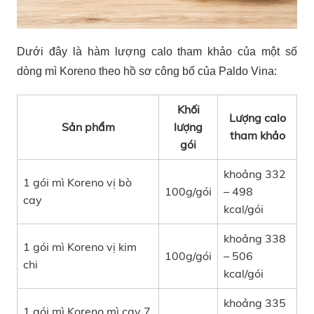
Dưới đây là hàm lượng calo tham khảo của một số
dòng mì Koreno theo hồ sơ công bố của
Paldo Vina
:
Khối
Lượng calo
Sản phẩm
lượng
tham khảo
gói
khoảng 332
1 gói mì Koreno vị bò
100g/gói
– 498
cay
kcal/gói
khoảng 338
1 gói mì Koreno vị kim
100g/gói
– 506
chi
kcal/gói
khoảng 335
1 gói mì Koreno mì cay 7