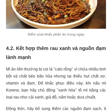
Kiểm soát khẩu phần ăn trong ngày
4.2. Kết hợp thêm rau xanh và nguồn đạm
lành mạnh
Mì ăn liền thường bị coi là "
calo rỗng
" vì chứa nhiều tinh
bột và chất béo bão hòa nhưng lại thiếu hụt chất xơ,
vitamin và đạm. Để khắc phục điều này, khi nấu mì
Koreno, bạn hãy chủ động "xanh hóa" tô mì bằng các
loại rau như cải xanh, giá đỗ, nấm hoặc dưa chuột.
Đồng thời, hãy bổ sung thêm các nguồn đạm sạch, ít