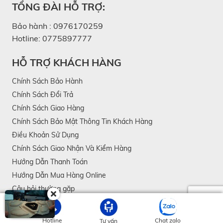
TỔNG ĐÀI HỖ TRỢ:
Bảo hành :
0976170259
Hotline:
0775897777
HỖ TRỢ KHÁCH HÀNG
Chính Sách Bảo Hành
Chính Sách Đổi Trả
Chính Sách Giao Hàng
Chính Sách Bảo Mật Thông Tin Khách Hàng
Điều Khoản Sử Dụng
Chính Sách Giao Nhận Và Kiểm Hàng
Hướng Dẫn Thanh Toán
Hướng Dẫn Mua Hàng Online
Câu hỏi thường gặp
THANH TOÁN DỄ DÀNG
Hotline
Chat zalo
Tư vấn