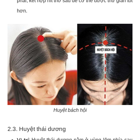
phải, kết hợp hít thở sâu để cơ thể được thư giãn tốt
hơn.
Huyệt bách hội
2.3. Huyệt thái dương
Vị trí
: Huyệt thái dương nằm ở vùng lõm phía sau