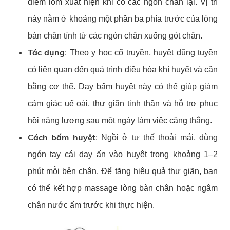
điểm lõm xuất hiện khi co các ngón chân lại. Vị trí
này nằm ở khoảng một phần ba phía trước của lòng
bàn chân tính từ các ngón chân xuống gót chân.
Tác dụng
: Theo y học cổ truyền, huyệt dũng tuyền
có liên quan đến quá trình điều hòa khí huyết và cân
bằng cơ thể. Day bấm huyệt này có thể giúp giảm
cảm giác uể oải, thư giãn tinh thần và hỗ trợ phục
hồi năng lượng sau một ngày làm việc căng thẳng.
Cách bấm huyệt
: Ngồi ở tư thế thoải mái, dùng
ngón tay cái day ấn vào huyệt trong khoảng 1–2
phút mỗi bên chân. Để tăng hiệu quả thư giãn, bạn
có thể kết hợp massage lòng bàn chân hoặc ngâm
chân nước ấm trước khi thực hiện.