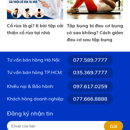
Cổ rùa là gì? 6 bài tập cải
Tập bụng bị đau cơ bụng
thiện cổ rùa tại nhà
có sao không? Cách giảm
đau cơ sau tập bụng
077.589.7777
Tư vấn bán hàng Hà Nội:
035.369.7777
Tư vấn bán hàng TP.HCM:
097.617.0259
Khiếu nại & Bảo hành:
077.666.8888
Khách hàng doanh nghiệp:
Đăng ký nhận tin
Gửi