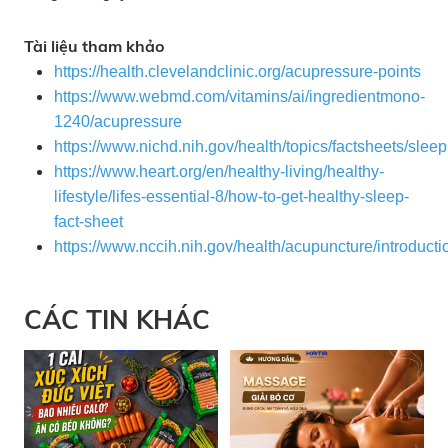
Tài liệu tham khảo
https://health.clevelandclinic.org/acupressure-points
https://www.webmd.com/vitamins/ai/ingredientmono-
1240/acupressure
https://www.nichd.nih.gov/health/topics/factsheets/sleep
https://www.heart.org/en/healthy-living/healthy-
lifestyle/lifes-essential-8/how-to-get-healthy-sleep-
fact-sheet
https://www.nccih.nih.gov/health/acupuncture/introducti
CÁC TIN KHÁC