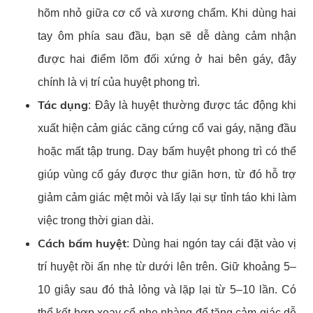
hõm nhỏ giữa cơ cổ và xương chẩm. Khi dùng hai
tay ôm phía sau đầu, bạn sẽ dễ dàng cảm nhận
được hai điểm lõm đối xứng ở hai bên gáy, đây
chính là vị trí của huyệt phong trì.
Tác dụng
: Đây là huyệt thường được tác động khi
xuất hiện cảm giác căng cứng cổ vai gáy, nặng đầu
hoặc mất tập trung. Day bấm huyệt phong trì có thể
giúp vùng cổ gáy được thư giãn hơn, từ đó hỗ trợ
giảm cảm giác mệt mỏi và lấy lại sự tỉnh táo khi làm
việc trong thời gian dài.
Cách bấm huyệt
: Dùng hai ngón tay cái đặt vào vị
trí huyệt rồi ấn nhẹ từ dưới lên trên. Giữ khoảng 5–
10 giây sau đó thả lỏng và lặp lại từ 5–10 lần. Có
thể kết hợp xoay cổ nhẹ nhàng để tăng cảm giác dễ