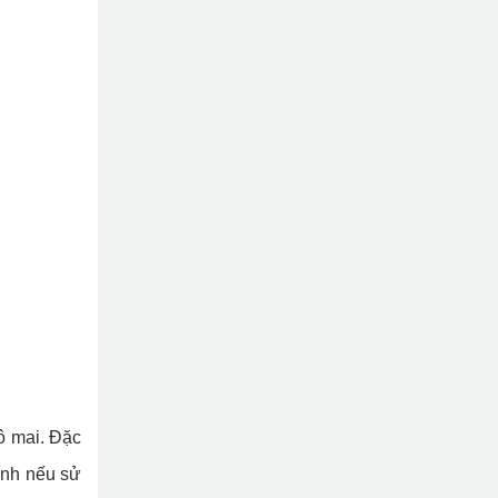
ô mai. Đặc
ính nếu sử