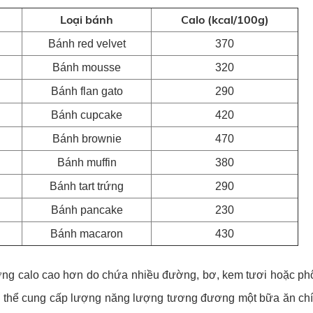
Loại bánh
Calo (kcal/100g)
Bánh red velvet
370
Bánh mousse
320
Bánh flan gato
290
Bánh cupcake
420
Bánh brownie
470
Bánh muffin
380
Bánh tart trứng
290
Bánh pancake
230
Bánh macaron
430
ợng calo cao hơn do chứa nhiều đường, bơ, kem tươi hoặc ph
 có thể cung cấp lượng năng lượng tương đương một bữa ăn ch