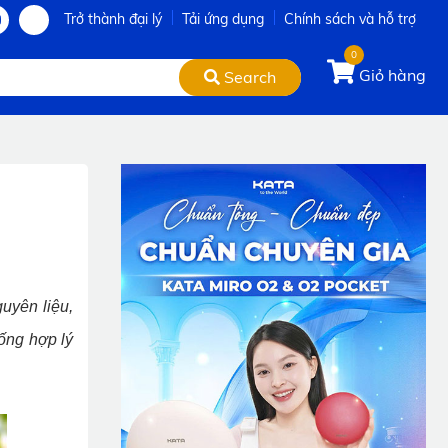
Trở thành đại lý
Tải ứng dụng
Chính sách và hỗ trợ
0
Giỏ hàng
Search
uyên liệu,
ống hợp lý