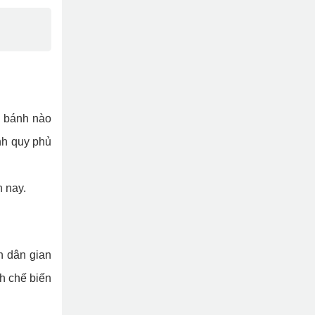
i bánh nào
nh quy phủ
 nay.
h dân gian
h chế biến