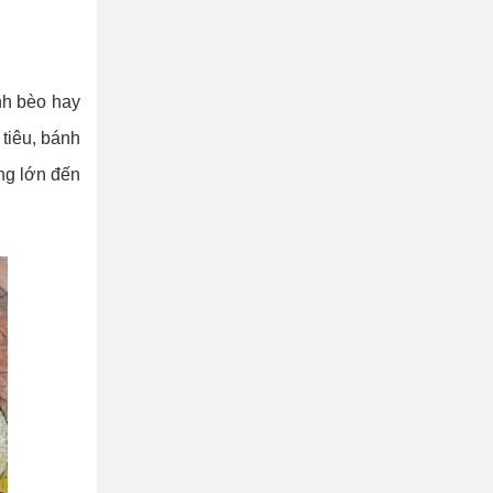
nh bèo hay
tiêu, bánh
ng lớn đến