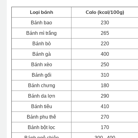
Loại bánh
Calo (kcal/100g)
Bánh bao
230
Bánh mì trắng
265
Bánh bò
220
Bánh gà
400
Bánh xèo
250
Bánh gối
310
Bánh chưng
180
Bánh da lợn
290
Bánh tiêu
410
Bánh phu thê
270
Bánh bột lọc
170
Bánh ngô chiên
300 - 400