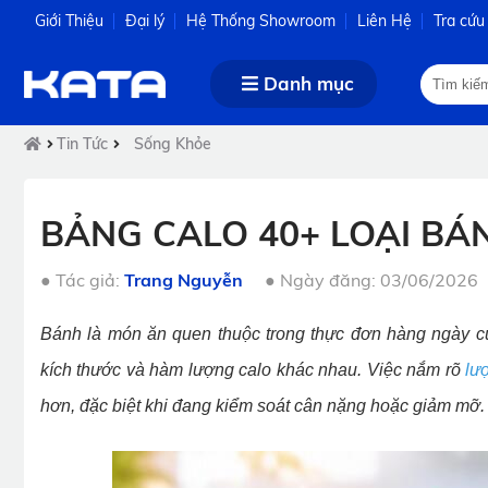
Giới Thiệu
Đại lý
Hệ Thống Showroom
Liên Hệ
Tra cứu
Danh mục
Tin Tức
Sống Khỏe
BẢNG CALO 40+ LOẠI BÁ
●
Tác giả:
Trang Nguyễn
●
Ngày đăng: 03/06/2026
Bánh là món ăn quen thuộc trong thực đơn hàng ngày của
kích thước và hàm lượng calo khác nhau. Việc nắm rõ
lư
hơn, đặc biệt khi đang kiểm soát cân nặng hoặc giảm mỡ.